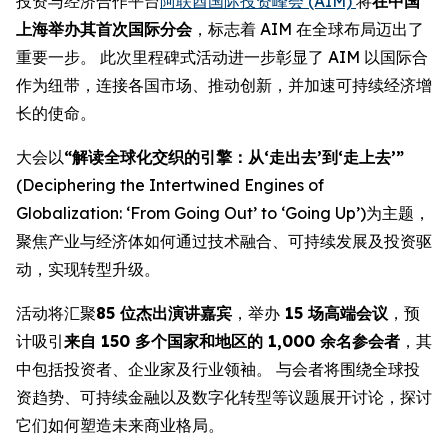
投资与经济合作平台
阿联酋国际投资峰会 (AIM)
将
在中国
上海举办其首次国际分会
，标志着 AIM 在全球布局迈出了
重要一步。 此次里程碑式活动进一步彰显了 AIM 以国际合
作为纽带，连接各国市场、推动创新，并加速可持续经济增
长的使命。
大会以
“解读全球化交织的引擎：从‘走出去’到‘走上去’”
(Deciphering the Intertwined Engines of
Globalization: ‘From Going Out’ to ‘Going Up’)为主题，
聚焦产业与经济体如何通过技术融合、可持续发展及投资驱
动，实现转型升级。
活动将汇聚
85 位杰出演讲嘉宾
，举办
15 场高端会议
，预
计吸引
来自 150 多个国家和地区的 1,000 余名参会者
，其
中包括投资者、企业家及行业领袖。 与会者将围绕全球投
资趋势、可持续金融以及数字化转型等议题展开讨论，探讨
它们如何塑造未来商业格局。