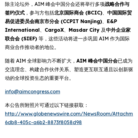
除主论坛外，AIM 峰会中国分会还将举行多项
战略合作与
签约仪式
，参与方包括
北京国际商会 (BCIC)
、
中国国际贸
易促进委员会南京市分会 (CCPIT Nanjing)
、
E&P
International
、
CargoX
、
Masdar City
及
中外企业家
联合会 (SIEF)
等，这些活动将进一步巩固 AIM 作为国际
商业合作推动者的地位。
随着 AIM 全球影响力不断扩大，
AIM 峰会中国分会
已成为
交流理念、构建合作伙伴关系、塑造更互联互通且以创新驱
动的全球投资生态的重要平台。
info@aimcongress.com
本公告所附照片可通过以下链接获取：
http://www.globenewswire.com/NewsRoom/Attachmen
6db8-405c-a6b2-8873f8058d98